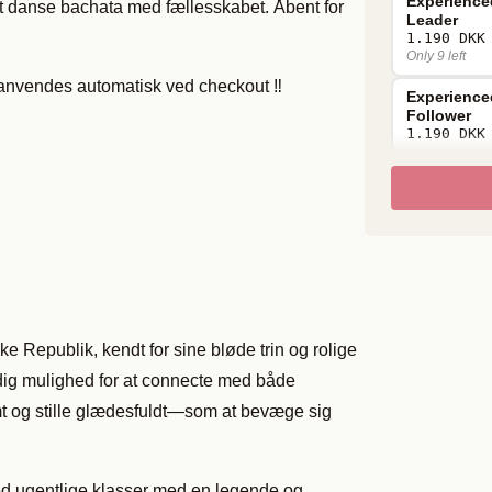
Experience
l at danse bachata med fællesskabet. Åbent for
Leader
1.190 DKK
Only 9 left
r anvendes automatisk ved checkout ‼️
Experience
Follower
1.190 DKK
 Republik, kendt for sine bløde trin og rolige
 dig mulighed for at connecte med både
imt og stille glædesfuldt—som at bevæge sig
d ugentlige klasser med en legende og