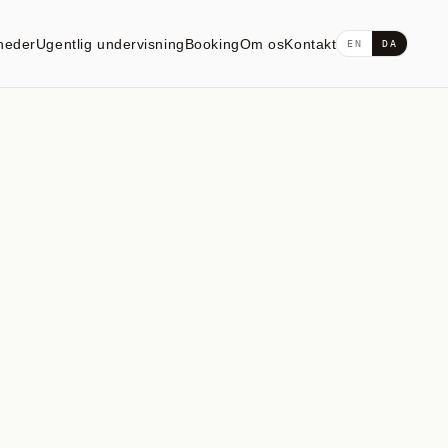
heder
Ugentlig undervisning
Booking
Om os
Kontakt
EN
DA