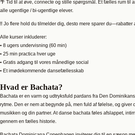
🌴 Tid til at øve, connecte og stille spørgsmål. Et fælles rum ti
alle ugentlige / bi-ugentlige elever.
‼️ Jo flere hold du tilmelder dig, desto mere sparer du—rabatte
Alle kurser inkluderer:
• 8 ugers undervisning (60 min)
• 25 min practica hver uge
• Gratis adgang til vores månedlige social
• Et imødekommende dansefællesskab
Hvad er Bachata?
Bachata er en varm og udtryksfuld pardans fra Den Dominikanske
rytme. Den er nem at begynde på, men fuld af følelse, og giver
musikken og din partner. At danse bachata føles afslappet, int
gennem en fælles historie.
Bachata Dominicana Copenhagen inviterer dig til en sæson me