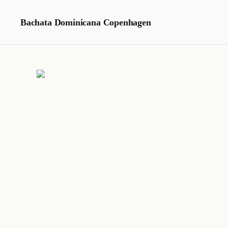
Spring
til
Bachata Dominicana Copenhagen
indhold