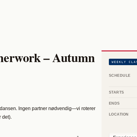
tnerwork – Autumn
WEEKLY CLA
SCHEDULE
STARTS
ENDS
ardansen. Ingen partner nødvendig—vi roterer
LOCATION
 det).