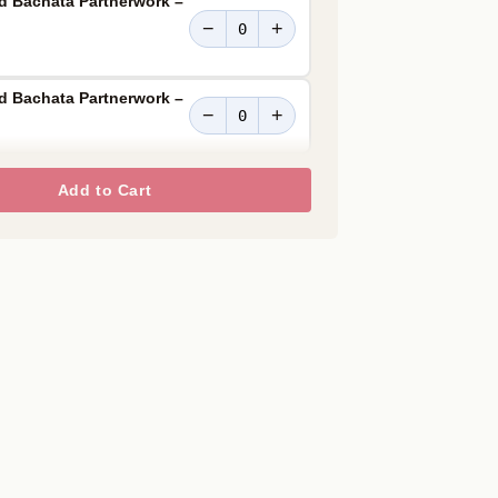
d Bachata Partnerwork –
−
+
d Bachata Partnerwork –
−
+
Add to Cart