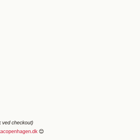
k ved checkout)
tacopenhagen.dk
😊