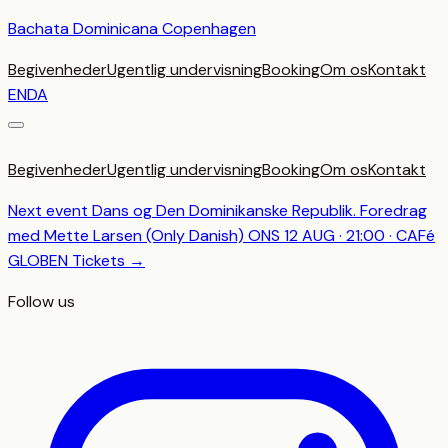
Spring
Bachata Dominicana Copenhagen
til
Begivenheder
Ugentlig undervisning
Booking
Om os
Kontakt
indhold
EN
DA
Begivenheder
Ugentlig undervisning
Booking
Om os
Kontakt
Next event
Dans og Den Dominikanske Republik. Foredrag
med Mette Larsen (Only Danish)
ONS 12 AUG · 21:00 · CAFé
GLOBEN
Tickets →
Follow us