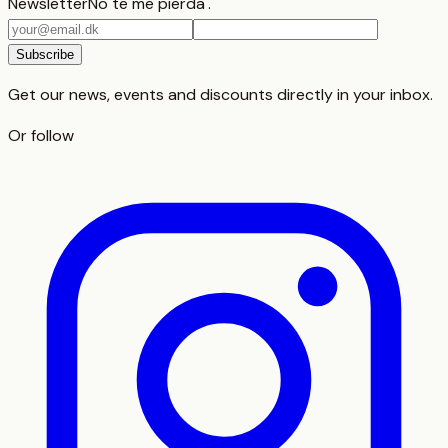
Newsletter
No te me pierda'.
Email
address
Subscribe
Get our news, events and discounts directly in your inbox.
Or follow