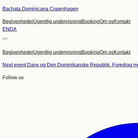
Spring
Bachata Dominicana Copenhagen
til
Begivenheder
Ugentlig undervisning
Booking
Om os
Kontakt
indhold
EN
DA
Begivenheder
Ugentlig undervisning
Booking
Om os
Kontakt
Next event
Dans og Den Dominikanske Republik. Foredrag me
Follow us